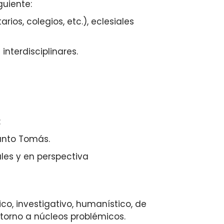
guiente:
os, colegios, etc.), eclesiales
nterdisciplinares.
:
Santo Tomás.
es y en perspectiva
o, investigativo, humanístico, de
 torno a núcleos problémicos.