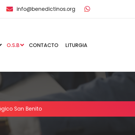
info@benedictinos.org
O.S.B
CONTACTO
LITURGIA
lógico San Benito