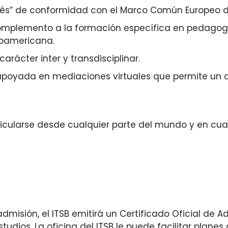
és” de conformidad con el Marco Común Europeo de
omplemento a la formación específica en pedagogí
inoamericana.
rácter inter y transdisciplinar.
apoyada en mediaciones virtuales que permite un d
tricularse desde cualquier parte del mundo y en cua
dmisión, el ITSB emitirá un Certificado Oficial de A
tudios. La oficina del ITSB le puede facilitar plane