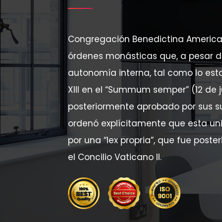
Congregación Benedictina America
órdenes monásticas que, a pesar de
autonomía interna, tal como lo est
XIII en el “Summum semper” (12 de ju
posteriormente aprobado por sus suc
ordenó explícitamente que esta un
por una “lex propria”, que fue post
el Concilio Vaticano II.