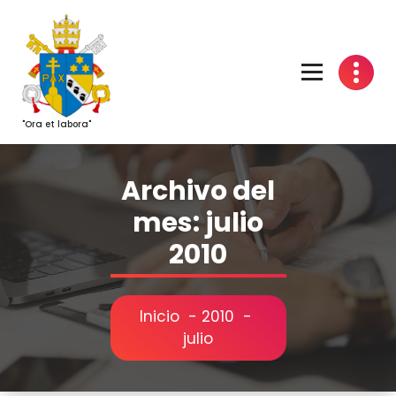
Saltar
al
contenido
"Ora et labora"
Archivo del
mes: julio
2010
Inicio
-
2010
-
julio